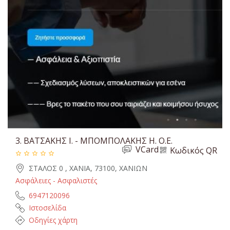
3.
ΒΑΤΣΑΚΗΣ Ι. - ΜΠΟΜΠΟΛΑΚΗΣ Η. Ο.Ε.
VCard
Κωδικός QR
ΣΤΑΛΟΣ 0 , ΧΑΝΙΑ, 73100, ΧΑΝΙΩΝ
Ασφάλειες - Ασφαλιστές
6947120096
Ιστοσελίδα
Οδηγίες χάρτη