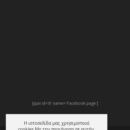
[quix id='8' name='Facebook page']
Η ιστοσελίδα μας χρησιμοποιεί
cookies.Με την περιήγηση σε αυτήν,