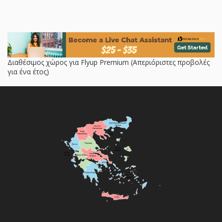
Διαθέσιμος χώρος για Flyup Premium (Απεριόριστες προβολές
για ένα έτος)