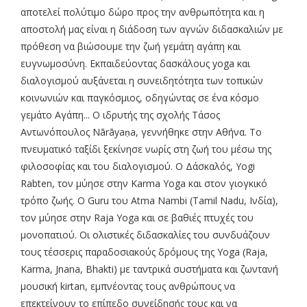
αποτελεί πολύτιμο δώρο προς την ανθρωπότητα και η
αποστολή μας είναι η διάδοση των αγνών διδασκαλιών με
πρόθεση να βιώσουμε την ζωή γεμάτη αγάπη και
ευγνωμοσύνη. Εκπαιδεύοντας δασκάλους yoga και
διαλογισμού αυξάνεται η συνειδητότητα των τοπικών
κοινωνιών και παγκόσμιος, οδηγώντας σε ένα κόσμο
γεμάτο Αγάπη... Ο ιδρυτής της σχολής Τάσος
Αντωνόπουλος Nārāyaṇa, γεννήθηκε στην Αθήνα. Το
πνευματικό ταξίδι ξεκίνησε νωρίς στη ζωή του μέσω της
φιλοσοφίας και του διαλογισμού. Ο Δάσκαλός, Yogi
Rabten, τον μύησε στην Karma Yoga και στον γιογκικό
τρόπο ζωής. Ο Guru του Atma Nambi (Tamil Nadu, Ινδία),
τον μύησε στην Raja Yoga και σε βαθιές πτυχές του
μονοπατιού. Οι ολιστικές διδασκαλίες του συνδυάζουν
τους τέσσερις παραδοσιακούς δρόμους της Yoga (Raja,
Karma, Jnana, Bhakti) με ταντρικά συστήματα και ζωντανή
μουσική kirtan, εμπνέοντας τους ανθρώπους να
επεκτείνουν το επίπεδο συνείδησής τους και να