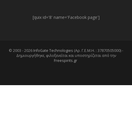
[quix id='8' name='Facebook page']
© 2003 - 2026
InfoGate Technologies
(Αρ. Γ.Ε.Μ.Η. : 37870505000) -
Δημιουργήθηκε, φιλοξενείται και υποστηρίζεται από την
Freespirits.gr