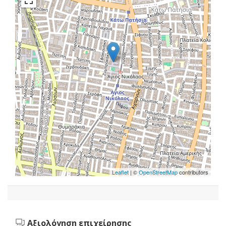
Leaflet
| ©
OpenStreetMap
contributors
Αξιολόγηση επιχείρησης