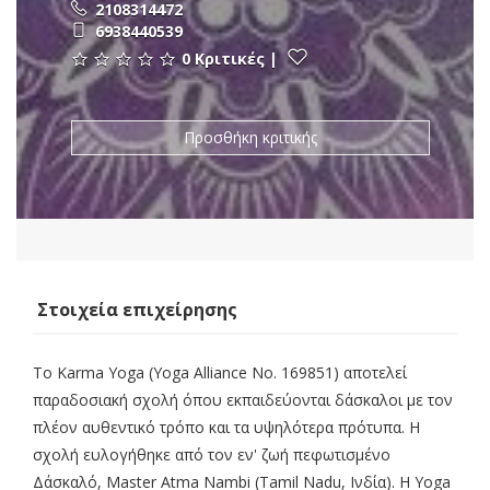
2108314472
6938440539
0 Κριτικές
|
Προσθήκη κριτικής
Στοιχεία επιχείρησης
Το Karma Yoga (Yoga Alliance No. 169851) αποτελεί
παραδοσιακή σχολή όπου εκπαιδεύονται δάσκαλοι με τον
πλέον αυθεντικό τρόπο και τα υψηλότερα πρότυπα. Η
σχολή ευλογήθηκε από τον εν' ζωή πεφωτισμένο
Δάσκαλό, Master Atma Nambi (Tamil Nadu, Ινδία). H Yoga