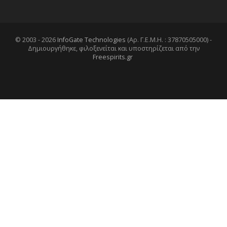
© 2003 - 2026
InfoGate Technologies
(Αρ. Γ.Ε.Μ.Η. : 37870505000) -
Δημιουργήθηκε, φιλοξενείται και υποστηρίζεται από την
Freespirits.gr