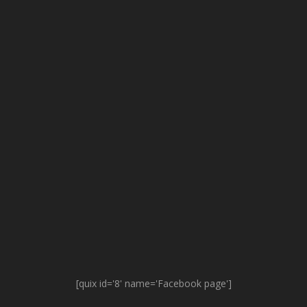
[quix id='8' name='Facebook page']