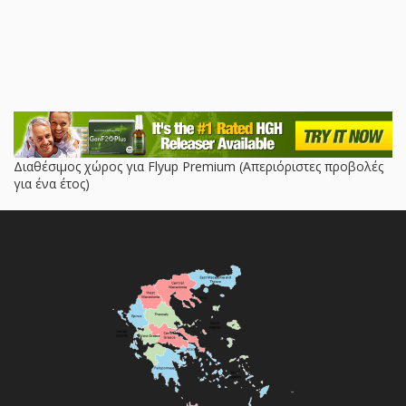
Διαθέσιμος χώρος για Flyup Premium (Απεριόριστες προβολές
για ένα έτος)