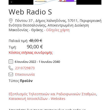
Web Radio S
Freespirits Web Radio S
Πόντου 37 , Δήμος Χαλκηδόνας, 57011, Περιφερειακή
Ενότητα Θεσσαλονίκης, Αποκεντρωμένη Διοίκηση
Μακεδονίας - Θράκης
- Οδηγίες χάρτη
48,00 €
Παλαιά τιμή:
90,00 €
Τιμή:
Κόστος ετήσιας συνδρομής
6 Ιουνίου 2022 - 1 Ιουνίου 2040
2310729873
Επικοινωνία
Τύπος
Προϊόν
Εξοπλισμός Τηλεοπτικών και Ραδιοφωνικών Σταθμών
,
Κατασκευή Ιστοσελίδων - Websites