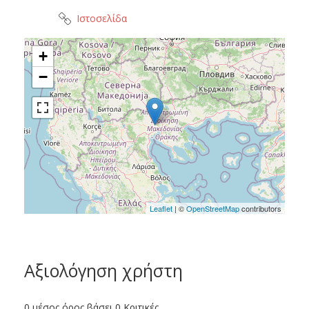
Ιστοσελίδα
+
−
Leaflet
| ©
OpenStreetMap
contributors
Αξιολόγηση χρήστη
0 μέσος όρος βάσει 0 Κριτικές