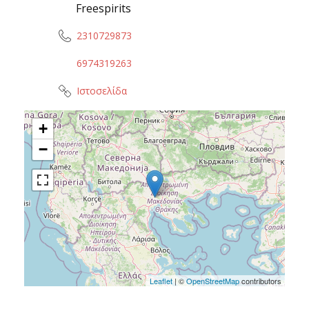
Freespirits
2310729873
6974319263
Ιστοσελίδα
+
−
Leaflet
| ©
OpenStreetMap
contributors