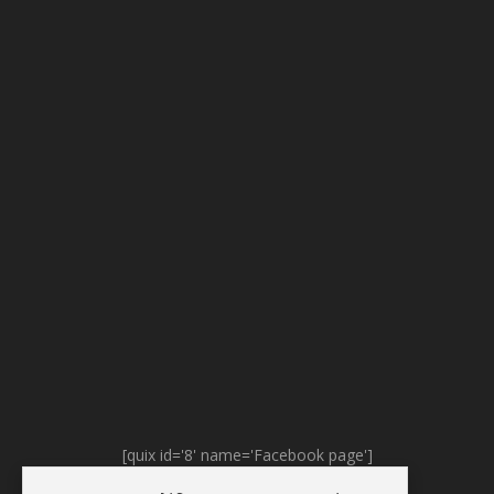
[quix id='8' name='Facebook page']