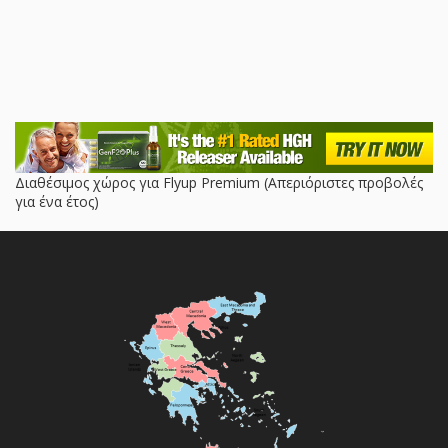
Διαθέσιμος χώρος για Flyup Premium (Απεριόριστες προβολές
για ένα έτος)