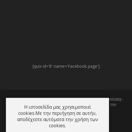
[quix id='8' name='Facebook page']
© 2003 - 2026
InfoGate Technologies
(Αρ. Γ.Ε.Μ.Η. : 37870505000) -
Δημιουργήθηκε, φιλοξενείται και υποστηρίζεται από την
Η ιστοσελίδα μας χρησιμοποιεί
Freespirits.gr
cookies.Με την περιήγηση σε αυτήν,
αποδέχεστε αυτόματα την χρήση των
cookies.