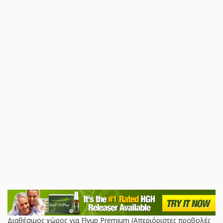
Διαθέσιμος χώρος για Flyup Premium (Απεριόριστες προβολές