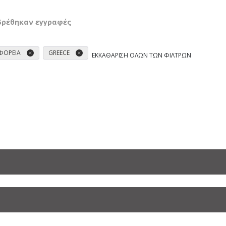
βρέθηκαν εγγραφές
ΦΟΡΕΊΑ
GREECE
ΕΚΚΑΘΆΡΙΣΗ ΌΛΩΝ ΤΩΝ ΦΊΛΤΡΩΝ