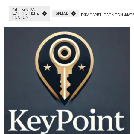
ΚΕΠ - ΚΈΝΤΡΑ
ΕΞΥΠΗΡΈΤΗΣΗΣ
GREECE
ΕΚΚΑΘΆΡΙΣΗ ΌΛΩΝ ΤΩΝ ΦΊΛΤ
ΠΟΛΙΤΏΝ