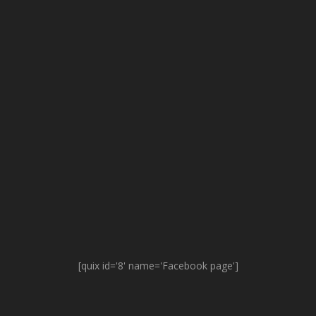
[quix id='8' name='Facebook page']