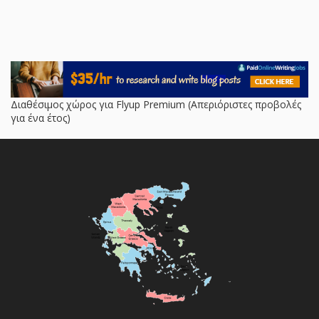
Διαθέσιμος χώρος για Flyup Premium (Απεριόριστες προβολές
για ένα έτος)