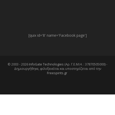
[quix id='8' name='Facebook page']
© 2003 - 2026
InfoGate Technologies
(Αρ. Γ.Ε.Μ.Η. : 37870505000) -
Δημιουργήθηκε, φιλοξενείται και υποστηρίζεται από την
Freespirits.gr