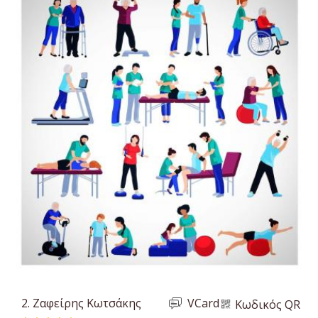
2.
Ζαφείρης Κωτσάκης
VCard
Κωδικός QR