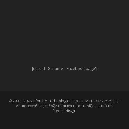
[quix id='8' name='Facebook page']
© 2003 - 2026
InfoGate Technologies
(Αρ. Γ.Ε.Μ.Η. : 37870505000) -
Δημιουργήθηκε, φιλοξενείται και υποστηρίζεται από την
Freespirits.gr