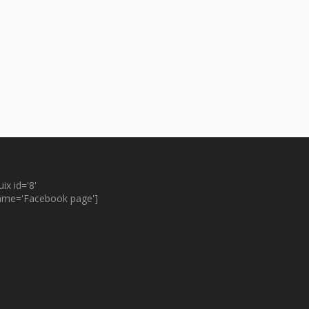
uix id='8'
ame='Facebook page']