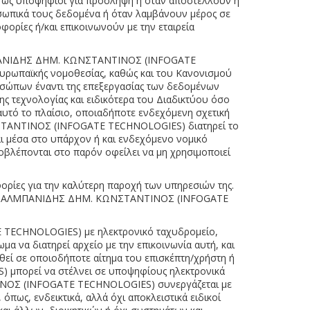
αι ως υποψήφιοι για πρόσληψη ή όταν αποστέλλουν ή
σωπικά τους δεδομένα ή όταν λαμβάνουν μέρος σε
ορίες ή/και επικοινωνούν με την εταιρεία
ΑΛΜΠΑΝΙΔΗΣ ΔΗΜ. ΚΩΝΣΤΑΝΤΙΝΟΣ (INFOGATE
 ευρωπαϊκής νομοθεσίας, καθώς και του Κανονισμού
οσώπων έναντι της επεξεργασίας των δεδομένων
 τεχνολογίας και ειδικότερα του Διαδικτύου όσο
 αυτό το πλαίσιο, οποιαδήποτε ενδεχόμενη σχετική
ΩΝΣΤΑΝΤΙΝΟΣ (INFOGATE TECHNOLOGIES) διατηρεί το
 μέσα στο υπάρχον ή και ενδεχόμενο νομικό
βλέπονται στο παρόν οφείλει να μη χρησιμοποιεί
ες για την καλύτερη παροχή των υπηρεσιών της.
είρηση ΑΛΜΠΑΝΙΔΗΣ ΔΗΜ. ΚΩΝΣΤΑΝΤΙΝΟΣ (INFOGATE
 TECHNOLOGIES) με ηλεκτρονικό ταχυδρομείο,
να διατηρεί αρχείο με την επικοινωνία αυτή, και
ιθεί σε οποιοδήποτε αίτημα του επισκέπτη/χρήστη ή
 μπορεί να στέλνει σε υποψηφίους ηλεκτρονικά
ΤΙΝΟΣ (INFOGATE TECHNOLOGIES) συνεργάζεται με
ς, ενδεικτικά, αλλά όχι αποκλειστικά ειδικοί