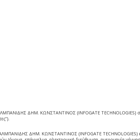
σης ΑΛΜΠΑΝΙΔΗΣ ΔΗΜ. ΚΩΝΣΤΑΝΤΙΝΟΣ (INFOGATE TECHNOLOGIES) σχ
ες“).
ησης ΑΛΜΠΑΝΙΔΗΣ ΔΗΜ. ΚΩΝΣΤΑΝΤΙΝΟΣ (INFOGATE TECHNOLOGIES) και
ούν (όνομα, επάγγελμα, ηλεκτρονική διεύθυνση, ημερομηνία γέννη