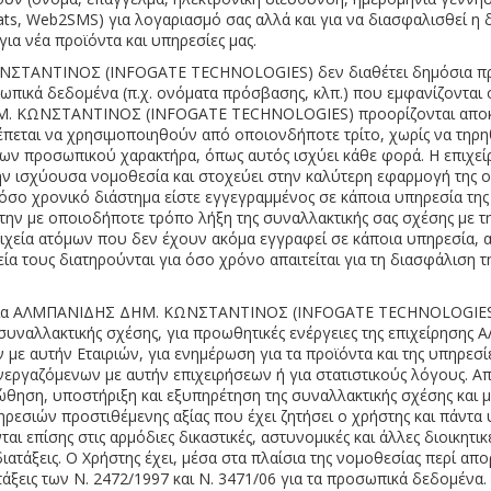
hats, Web2SMS) για λογαριασμό σας αλλά και για να διασφαλισθεί η 
ια νέα προϊόντα και υπηρεσίες μας.
 ΚΩΝΣΤΑΝΤΙΝΟΣ (INFOGATE TECHNOLOGIES) δεν διαθέτει δημόσια π
πικά δεδομένα (π.χ. ονόματα πρόσβασης, κλπ.) που εμφανίζονται ο
. ΚΩΝΣΤΑΝΤΙΝΟΣ (INFOGATE TECHNOLOGIES) προορίζονται αποκλει
ρέπεται να χρησιμοποιηθούν από οποιονδήποτε τρίτο, χωρίς να τηρηθ
μένων προσωπικού χαρακτήρα, όπως αυτός ισχύει κάθε φορά. Η ε
σχύουσα νομοθεσία και στοχεύει στην καλύτερη εφαρμογή της ορθή
ια όσο χρονικό διάστημα είστε εγγεγραμμένος σε κάποια υπηρεσί
την με οποιοδήποτε τρόπο λήξη της συναλλακτικής σας σχέσης μ
χεία ατόμων που δεν έχουν ακόμα εγγραφεί σε κάποια υπηρεσία, αλ
χεία τους διατηρούνται για όσο χρόνο απαιτείται για τη διασφάλιση 
εία ΑΛΜΠΑΝΙΔΗΣ ΔΗΜ. ΚΩΝΣΤΑΝΤΙΝΟΣ (INFOGATE TECHNOLOGIES) χ
ς συναλλακτικής σχέσης, για προωθητικές ενέργειες της επιχείρ
 αυτήν Εταιριών, για ενημέρωση για τα προϊόντα και της υπηρεσ
όμενων με αυτήν επιχειρήσεων ή για στατιστικούς λόγους. Αποδ
θηση, υποστήριξη και εξυπηρέτηση της συναλλακτικής σχέσης και 
εσιών προστιθέμενης αξίας που έχει ζητήσει ο χρήστης και πάντα υ
ται επίσης στις αρμόδιες δικαστικές, αστυνομικές και άλλες διοικητι
ατάξεις. Ο Χρήστης έχει, μέσα στα πλαίσια της νομοθεσίας περί απ
ξεις των Ν. 2472/1997 και Ν. 3471/06 για τα προσωπικά δεδομένα.