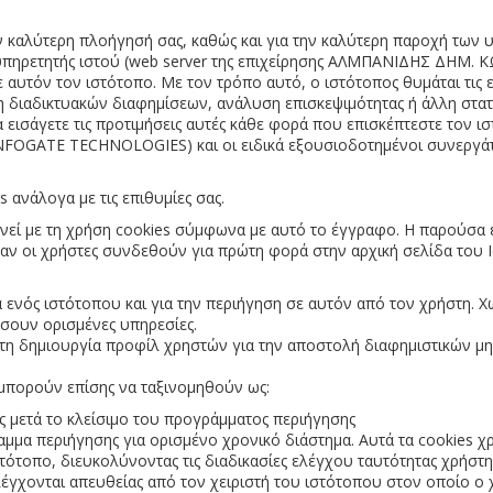
ν καλύτερη πλοήγησή σας, καθώς και για την καλύτερη παροχή των 
ο εξυπηρετητής ιστού (web server της επιχείρησης ΑΛΜΠΑΝΙΔΗΣ Δ
υτόν τον ιστότοπο. Με τον τρόπο αυτό, ο ιστότοπος θυμάται τις ενέ
ση διαδικτυακών διαφημίσεων, ανάλυση επισκεψιμότητας ή άλλη στα
 να εισάγετε τις προτιμήσεις αυτές κάθε φορά που επισκέπτεστε τον 
GATE TECHNOLOGIES) και οι ειδικά εξουσιοδοτημένοι συνεργάτ
s ανάλογα με τις επιθυμίες σας.
νεί με τη χρήση cookies σύμφωνα με αυτό το έγγραφο. Η παρούσα 
όταν οι χρήστες συνδεθούν για πρώτη φορά στην αρχική σελίδα του
α ενός ιστότοπου και για την περιήγηση σε αυτόν από τον χρήστη. Χω
σουν ορισμένες υπηρεσίες.
 τη δημιουργία προφίλ χρηστών για την αποστολή διαφημιστικών μ
, μπορούν επίσης να ταξινομηθούν ως:
ς μετά το κλείσιμο του προγράμματος περιήγησης
μα περιήγησης για ορισμένο χρονικό διάστημα. Αυτά τα cookies χρ
τότοπο, διευκολύνοντας τις διαδικασίες ελέγχου ταυτότητας χρήστη
λέγχονται απευθείας από τον χειριστή του ιστότοπου στον οποίο ο 