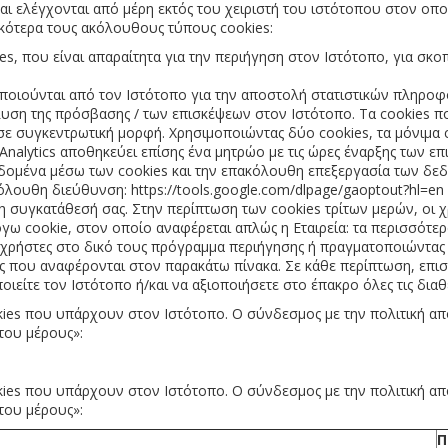
αι ελέγχονται από μέρη εκτός του χειριστή του ιστότοπου στον οποί
δικότερα τους ακόλουθους τύπους cookies:
ies, που είναι απαραίτητα για την περιήγηση στον Ιστότοπο, για σκο
οποιούνται από τον Ιστότοπο για την αποστολή στατιστικών πληροφ
άλυση της πρόσβασης / των επισκέψεων στον Ιστότοπο. Τα cookies 
ε συγκεντρωτική μορφή. Χρησιμοποιώντας δύο cookies, τα μόνιμα co
Analytics αποθηκεύει επίσης ένα μητρώο με τις ώρες έναρξης των ε
εδομένα μέσω των cookies και την επακόλουθη επεξεργασία των δε
λουθη διεύθυνση: https://tools.google.com/dlpage/gaoptout?hl=en
τη συγκατάθεσή σας. Στην περίπτωση των cookies τρίτων μερών, οι
γω cookie, στον οποίο αναφέρεται απλώς η Εταιρεία: τα περισσότε
χρήστες στο δικό τους πρόγραμμα περιήγησης ή πραγματοποιώντας
ς που αναφέρονται στον παρακάτω πίνακα. Σε κάθε περίπτωση, επισ
ιείτε τον Ιστότοπο ή/και να αξιοποιήσετε στο έπακρο όλες τις διαθέ
ies που υπάρχουν στον Ιστότοπο. Ο σύνδεσμος με την πολιτική απο
ίτου μέρους»:
ies
που υπάρχουν στον Ιστότοπο. Ο σύνδεσμος με την πολιτική απο
ίτου μέρους»:
Π