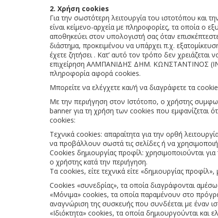
2. Χρήση cookies
Για την σωστότερη λειτουργία του ιστοτόπου και τη
είναι κείμενο-αρχεία με πληροφορίες, τα οποία 
αποθηκεύει στον υπολογιστή σας όταν επισκέπτεστε α
διάστημα, προκειμένου να υπάρχει π.χ. εξατομίκευ
έχετε ζητήσει . Κατ’ αυτό τον τρόπο δεν χρειάζεται
επιχείρηση ΑΛΜΠΑΝΙΔΗΣ ΔΗΜ. ΚΩΝΣΤΑΝΤΙΝΟΣ (INFO
πληροφορία αφορά cookies.
Mπορείτε να ελέγχετε και/ή να διαγράφετε τα cookie
Με την περιήγηση στον Ιστότοπο, ο χρήστης συμφω
banner για τη χρήση των cookies που εμφανίζεται 
cookies:
Τεχνικά cookies: απαραίτητα για την ορθή λειτουργί
να προβάλλουν σωστά τις σελίδες ή να χρησιμοποιή
Cookies δημιουργίας προφίλ: χρησιμοποιούνται για
ο χρήστης κατά την περιήγηση.
Τα cookies, είτε τεχνικά είτε «δημιουργίας προφίλ»
Cookies «συνεδρίας», τα οποία διαγράφονται αμέσω
«Μόνιμα» cookies, τα οποία παραμένουν στο πρόγραμ
αναγνώριση της συσκευής που συνδέεται με έναν ισ
«Ιδιόκτητα» cookies, τα οποία δημιουργούνται και ε