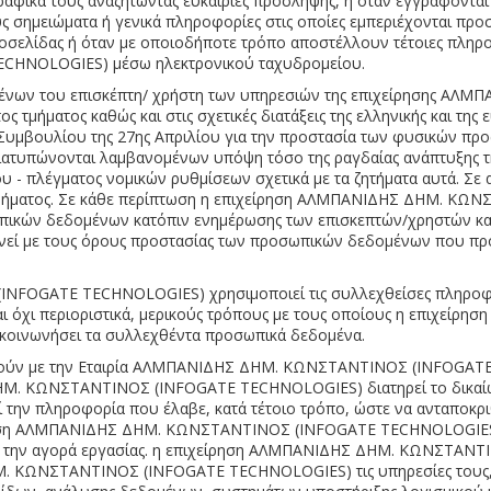
γραφικά τους αναζητώντας ευκαιρίες πρόσληψης, ή όταν εγγράφοντ
 σημειώματα ή γενικά πληροφορίες στις οποίες εμπεριέχονται προ
τοσελίδας ή όταν με οποιοδήποτε τρόπο αποστέλλουν τέτοιες πληροφ
HNOLOGIES) μέσω ηλεκτρονικού ταχυδρομείου.
ομένων του επισκέπτη/ χρήστη των υπηρεσιών της επιχείρησης 
τμήματος καθώς και στις σχετικές διατάξεις της ελληνικής και της
Συμβουλίου της 27ης Απριλίου για την προστασία των φυσικών πρ
ιατυπώνονται λαμβανομένων υπόψη τόσο της ραγδαίας ανάπτυξης της
υ - πλέγματος νομικών ρυθμίσεων σχετικά με τα ζητήματα αυτά. Σε
 τμήματος. Σε κάθε περίπτωση η επιχείρηση ΑΛΜΠΑΝΙΔΗΣ ΔΗΜ. Κ
πικών δεδομένων κατόπιν ενημέρωσης των επισκεπτών/χρηστών και
ωνεί με τους όρους προστασίας των προσωπικών δεδομένων που προ
FOGATE TECHNOLOGIES) χρησιμοποιεί τις συλλεχθείσες πληροφορί
και όχι περιοριστικά, μερικούς τρόπους με τους οποίους η επιχ
ικοινωνήσει τα συλλεχθέντα προσωπικά δεδομένα.
νωνούν με την Εταιρία ΑΛΜΠΑΝΙΔΗΣ ΔΗΜ. ΚΩΝΣΤΑΝΤΙΝΟΣ (INFOGATE
. ΚΩΝΣΤΑΝΤΙΝΟΣ (INFOGATE TECHNOLOGIES) διατηρεί το δικαίωμα 
ί την πληροφορία που έλαβε, κατά τέτοιο τρόπο, ώστε να ανταποκρ
χείρηση ΑΛΜΠΑΝΙΔΗΣ ΔΗΜ. ΚΩΝΣΤΑΝΤΙΝΟΣ (INFOGATE TECHNOLOGIES)
ια την αγορά εργασίας. η επιχείρηση ΑΛΜΠΑΝΙΔΗΣ ΔΗΜ. ΚΩΝΣΤΑΝ
 ΚΩΝΣΤΑΝΤΙΝΟΣ (INFOGATE TECHNOLOGIES) τις υπηρεσίες τους, όπω