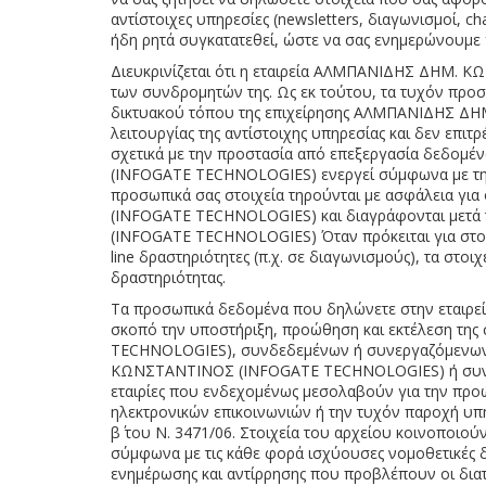
αντίστοιχες υπηρεσίες (newsletters, διαγωνισμοί, c
ήδη ρητά συγκατατεθεί, ώστε να σας ενημερώνουμε γ
Διευκρινίζεται ότι η εταιρεία ΑΛΜΠΑΝΙΔΗΣ ΔΗΜ.
των συνδρομητών της. Ως εκ τούτου, τα τυχόν προσω
δικτυακού τόπου της επιχείρησης ΑΛΜΠΑΝΙΔΗΣ ΔΗΜ
λειτουργίας της αντίστοιχης υπηρεσίας και δεν επιτ
σχετικά με την προστασία από επεξεργασία δεδο
(INFOGATE TECHNOLOGIES) ενεργεί σύμφωνα με την ι
προσωπικά σας στοιχεία τηρούνται με ασφάλεια γ
(INFOGATE TECHNOLOGIES) και διαγράφονται μετά 
(INFOGATE TECHNOLOGIES) Όταν πρόκειται για στοι
line δραστηριότητες (π.χ. σε διαγωνισμούς), τα στοι
δραστηριότητας.
Τα προσωπικά δεδομένα που δηλώνετε στην εταιρ
σκοπό την υποστήριξη, προώθηση και εκτέλεση τη
TECHNOLOGIES), συνδεδεμένων ή συνεργαζόμενων με
ΚΩΝΣΤΑΝΤΙΝΟΣ (INFOGATE TECHNOLOGIES) ή συνεργαζ
εταιρίες που ενδεχομένως μεσολαβούν για την προώ
ηλεκτρονικών επικοινωνιών ή την τυχόν παροχή υπηρ
β΄ του Ν. 3471/06. Στοιχεία του αρχείου κοινοποιούν
σύμφωνα με τις κάθε φορά ισχύουσες νομοθετικές δι
ενημέρωσης και αντίρρησης που προβλέπουν οι διατά