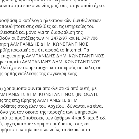
δυνατότητα επικοινωνίας μαζί σας, στην οποία έχετε
ροσβάσιμο κατάλογο ηλεκτρονικών διευθύνσεων
πουδήποτε στις σελίδες και τις υπηρεσίες του
στικά και μόνο για τη διασφάλιση της
ούν οι διατάξεις των Ν. 2472/97 και Ν. 3471/06
πιχείρηση ΑΛΜΠΑΝΙΔΗΣ ΔΗΜ. ΚΩΝΣΤΑΝΤΙΝΟΣ
ς πρακτικής σε ότι αφορά το Internet. Τα
α της επιχείρησης ΑΛΜΠΑΝΙΔΗΣ ΔΗΜ. ΚΩΝΣΤΑΝΤΙΝΟΣ
ε την εταιρεία ΑΛΜΠΑΝΙΔΗΣ ΔΗΜ. ΚΩΝΣΤΑΝΤΙΝΟΣ
λά έχουν συμμετάσχει κατά καιρούς σε άλλες on-
της ορθής εκτέλεσης της συγκεκριμένης
ρησιμοποιούνται αποκλειστικά από αυτή, με
ησης ΑΛΜΠΑΝΙΔΗΣ ΔΗΜ. ΚΩΝΣΤΑΝΤΙΝΟΣ (INFOGATE
ίες της επιχείρησης ΑΛΜΠΑΝΙΔΗΣ ΔΗΜ.
έκτες στοιχείων του Αρχείου, δύνανται να είναι
μόνο για τον σκοπό της παροχής των υπηρεσιών
πό τις προϋποθέσεις των άρθρων 4 και 5 παρ. 5 εδ.
κές αρχές κατόπιν νόμιμου αιτήματος τους και
ορρήτου των τηλεπικοινωνιών, τα δικαιώματα