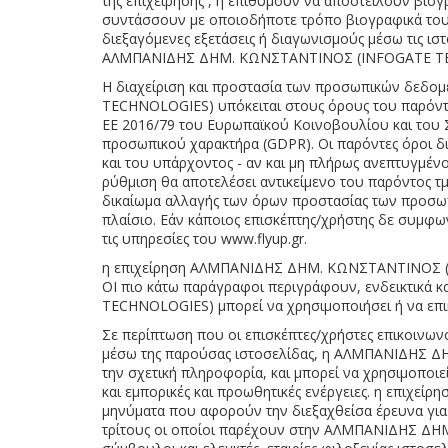
της επιχείρησης , ή επιθυμούν να αποστείλουν βιο
συντάσσουν με οποιοδήποτε τρόπο βιογραφικά τους
διεξαγόμενες εξετάσεις ή διαγωνισμούς μέσω τις ισ
ΑΛΜΠΑΝΙΔΗΣ ΔΗΜ. ΚΩΝΣΤΑΝΤΙΝΟΣ (INFOGATE TEC
H διαχείριση και προστασία των προσωπικών δεδ
TECHNOLOGIES) υπόκειται στους όρους του παρόντος 
ΕΕ 2016/79 του Ευρωπαϊκού Κοινοβουλίου και του 
προσωπικού χαρακτήρα (GDPR). Οι παρόντες όροι δ
και του υπάρχοντος - αν και μη πλήρως ανεπτυγμένο
ρύθμιση θα αποτελέσει αντικείμενο του παρόντος
δικαίωμα αλλαγής των όρων προστασίας των προσω
πλαίσιο. Εάν κάποιος επισκέπτης/χρήστης δε συμφ
τις υπηρεσίες του www.flyup.gr.
η επιχείρηση ΑΛΜΠΑΝΙΔΗΣ ΔΗΜ. ΚΩΝΣΤΑΝΤΙΝΟΣ (IN
ΟΙ πιο κάτω παράγραφοι περιγράφουν, ενδεικτικά 
TECHNOLOGIES) μπορεί να χρησιμοποιήσει ή να επ
Σε περίπτωση που οι επισκέπτες/χρήστες επικοι
μέσω της παρούσας ιστοσελίδας, η ΑΛΜΠΑΝΙΔΗΣ ΔΗΜ
την σχετική πληροφορία, και μπορεί να χρησιμοποιε
και εμπορικές και προωθητικές ενέργειες. η επι
μηνύματα που αφορούν την διεξαχθείσα έρευνα γ
τρίτους οι οποίοι παρέχουν στην ΑΛΜΠΑΝΙΔΗΣ ΔΗΜ.