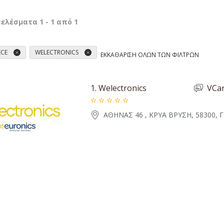
τελέσματα
1
-
1
από
1
ECE
WELECTRONICS
ΕΚΚΑΘΆΡΙΣΗ ΌΛΩΝ ΤΩΝ ΦΊΛΤΡΩΝ
1.
Welectronics
VCa
ΑΘΗΝΑΣ 46 , ΚΡΥΑ ΒΡΥΣΗ, 58300, 