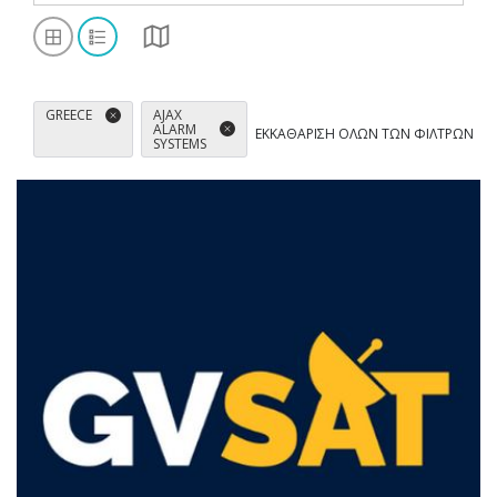
AJAX
GREECE
ALARM
ΕΚΚΑΘΆΡΙΣΗ ΌΛΩΝ ΤΩΝ ΦΊΛΤΡΩΝ
SYSTEMS